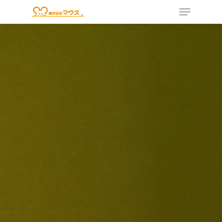
スクロール値：0
Hit enter to search or ESC to close