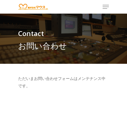
Contact
Hit enter to search or ESC to close
お問い合わせ
ただいまお問い合わせフォームはメンテナンス中
です。
HOME
ED ROOM
StudioA