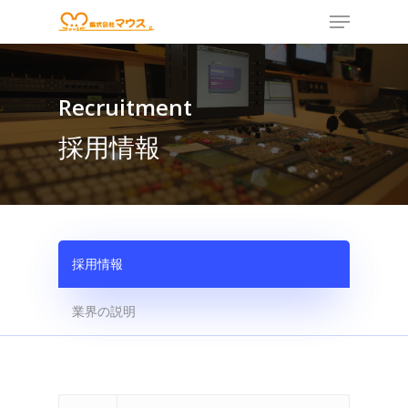
Recruitment
Hit enter to search or ESC to close
採用情報
採用情報
業界の説明