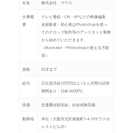
社名
株式会社 マウス
仕事概
テレビ番組・CM・VPなどの映像編集
HOME
要
未経験者・初心者はPhotoshopを使っ
てのテロップ制作等のアシスタント業務
ED ROOM
から始めていただきます。
会社概要
StudioA
（Illustrator・Photoshopの使える方歓
迎）
StudioB
お問い合わせ
StudioC
資格
25才まで
採用情報
StudioD
給与
正社員月給19万円以上 (３ヵ月間の試用
StudioF
期間あり・日給 6000円）
StudioG
待遇
交通費全額支給、社会保険完備
勤務地
本社（大阪市北区南森町1-4-19サウスホ
レストビル2F）