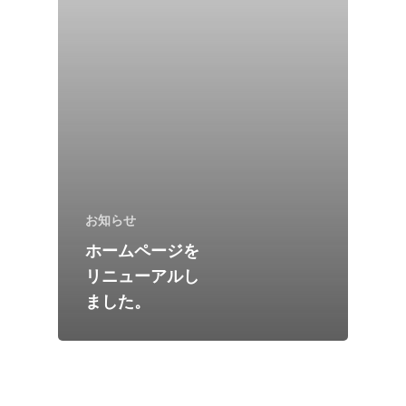
お知らせ
ホームページを
HOME
リニューアルし
ED ROOM
ました。
会社概要
StudioA
StudioB
お問い合わせ
StudioC